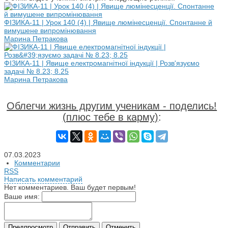
ФІЗИКА-11 | Урок 140 (4) | Явище люмінесценції. Спонтанне й
вимушене випромінювання
Марина Петракова
ФІЗИКА-11 | Явище електромагнітної індукції | Розв'язуємо
задачі № 8.23; 8.25
Марина Петракова
Облегчи жизнь другим ученикам - поделись!
(плюс тебе в карму)
:
07.03.2023
Комментарии
RSS
Написать комментарий
Нет комментариев. Ваш будет первым!
Ваше имя: