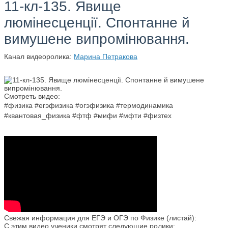
11-кл-135. Явище
люмінесценції. Спонтанне й
вимушене випромінювання.
Канал видеоролика:
Марина Петракова
Смотреть видео:
#физика #егэфизика #огэфизика #термодинамика
#квантовая_физика #фтф #мифи #мфти #физтех
Свежая информация для ЕГЭ и ОГЭ по Физике (листай):
С этим видео ученики смотрят следующие ролики: