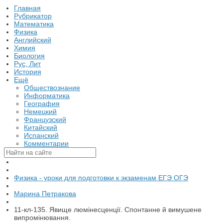
Главная
Рубрикатор
Математика
Физика
Английский
Химия
Биология
Рус, Лит
История
Ещё
Обществознание
Информатика
География
Немецкий
Французский
Китайский
Испанский
Комментарии
Физика - уроки для подготовки к экзаменам ЕГЭ ОГЭ
Марина Петракова
11-кл-135. Явище люмінесценції. Спонтанне й вимушене
випромінювання.