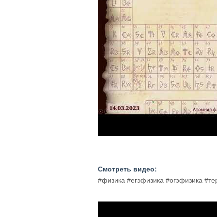
Смотреть видео:
#физика #егэфизика #огэфизика #т