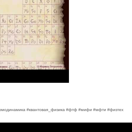
ермодинамика #квантовая_физика #фтф #мифи #мфти #физтех