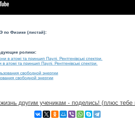
 по Физике (листай):
ледующие ролики:
 в атомі та принцип Паулі. Рентгенівські спектри.
зования свободной энергии
жизнь другим ученикам - поделись! (плюс тебе 