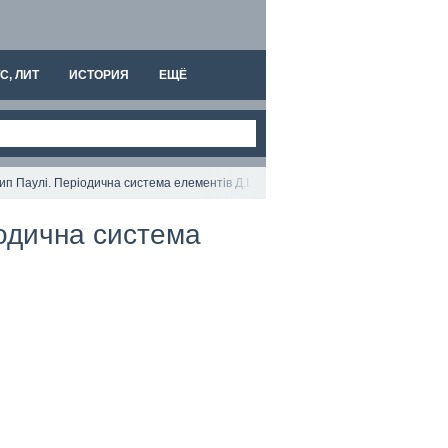
С, ЛИТ
ИСТОРИЯ
ЕЩЁ
цип Паулі. Періодична система елементів Д.І. Менделєєва.
іодична система