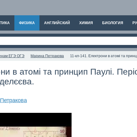
ТИКА
ФИЗИКА
АНГЛИЙСКИЙ
ХИМИЯ
БИОЛОГИЯ
РУ
аменам ЕГЭ ОГЭ
Марина Петракова
11-кл-141. Електрони в атомі та прин
они в атомі та принцип Паулі. Пер
нделєєва.
Петракова