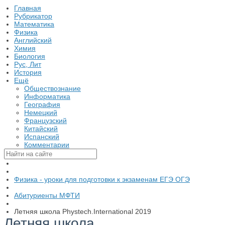
Главная
Рубрикатор
Математика
Физика
Английский
Химия
Биология
Рус, Лит
История
Ещё
Обществознание
Информатика
География
Немецкий
Французский
Китайский
Испанский
Комментарии
Физика - уроки для подготовки к экзаменам ЕГЭ ОГЭ
Абитуриенты МФТИ
Летняя школа Phystech.International 2019
Летняя школа