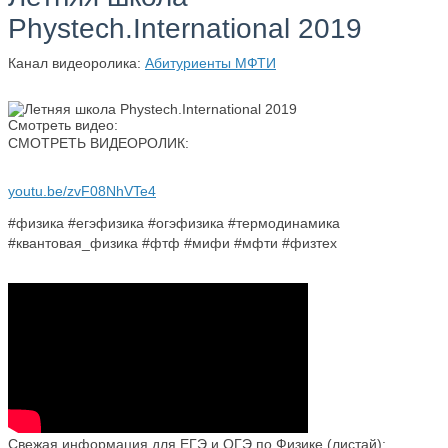
Phystech.International 2019
Канал видеоролика:
Абитуриенты МФТИ
Смотреть видео:
СМОТРЕТЬ ВИДЕОРОЛИК:
youtu.be/zvF08NhVTe4
#физика #егэфизика #огэфизика #термодинамика
#квантовая_физика #фтф #мифи #мфти #физтех
Свежая информация для ЕГЭ и ОГЭ по Физике (листай):