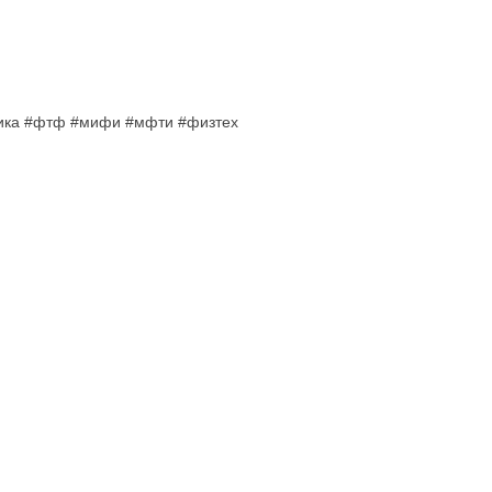
зика #фтф #мифи #мфти #физтех