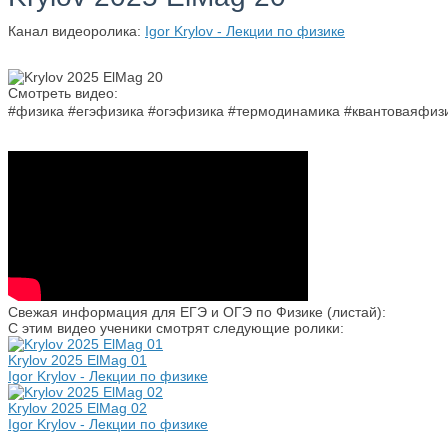
Канал видеоролика:
Igor Krylov - Лекции по физике
Смотреть видео:
#физика #егэфизика #огэфизика #термодинамика #квантоваяфи
Свежая информация для ЕГЭ и ОГЭ по Физике (листай):
С этим видео ученики смотрят следующие ролики:
Krylov 2025 ElMag 01
Igor Krylov - Лекции по физике
Krylov 2025 ElMag 02
Igor Krylov - Лекции по физике