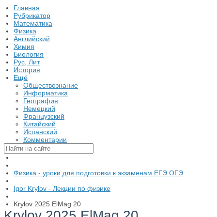
Главная
Рубрикатор
Математика
Физика
Английский
Химия
Биология
Рус, Лит
История
Ещё
Обществознание
Информатика
География
Немецкий
Французский
Китайский
Испанский
Комментарии
Физика - уроки для подготовки к экзаменам ЕГЭ ОГЭ
Igor Krylov - Лекции по физике
Krylov 2025 ElMag 20
Krylov 2025 ElMag 20