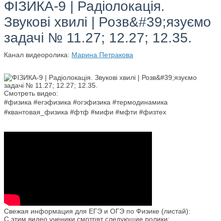
ФІЗИКА-9 | Радіолокація.
Звукові хвилі | Розв&#39;язуємо
задачі № 11.27; 12.27; 12.35.
Канал видеоролика:
Марина Петракова
Смотреть видео:
#физика #егэфизика #огэфизика #термодинамика
#квантовая_физика #фтф #мифи #мфти #физтех
Свежая информация для ЕГЭ и ОГЭ по Физике (листай):
С этим видео ученики смотрят следующие ролики: