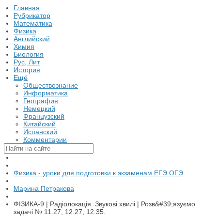
Главная
Рубрикатор
Математика
Физика
Английский
Химия
Биология
Рус, Лит
История
Ещё
Обществознание
Информатика
География
Немецкий
Французский
Китайский
Испанский
Комментарии
Физика - уроки для подготовки к экзаменам ЕГЭ ОГЭ
Марина Петракова
ФІЗИКА-9 | Радіолокація. Звукові хвилі | Розв&#39;язуємо
задачі № 11.27; 12.27; 12.35.