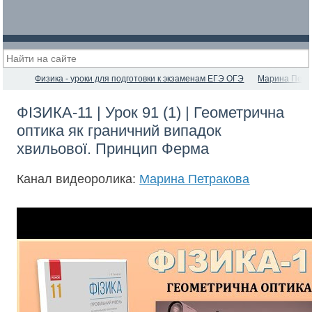
Физика - уроки для подготовки к экзаменам ЕГЭ ОГЭ
Марина Петр
ФІЗИКА-11 | Урок 91 (1) | Геометрична
оптика як граничний випадок
хвильової. Принцип Ферма
Канал видеоролика:
Марина Петракова