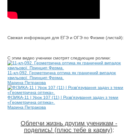
Свежая информация для ЕГЭ и ОГЭ по Физике (листай):
С этим видео ученики смотрят следующие ролики:
11-кл-092. Геометрична оптика як граничний випадок
хвильової. Принцип Ферма.
Марина Петракова
ФІЗИКА-11 | Урок 107 (11) | Розв’язування задач з теми
«Геометрична оптика».
Марина Петракова
Облегчи жизнь другим ученикам -
поделись! (плюс тебе в карму)
: