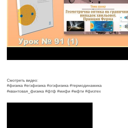
Смотреть видео:
#физика #егэфизика #огэфизика #термодинамика
#квантовая_физика #фтф #мифи #мфти #физтех