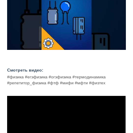
Смотреть видео:
#физика #егэфизика #огэфизика #термодинамика
#репетитор_физика #фтф #мифи #мфти #физтех