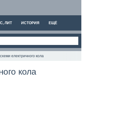
С, ЛИТ
ИСТОРИЯ
ЕЩЁ
я схеми електричного кола
ного кола