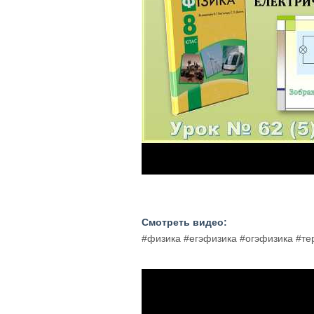
Смотреть видео:
#физика #егэфизика #огэфизика #т