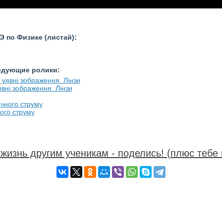
 по Физике (листай):
ледующие ролики:
уявні зображення. Лінзи
ного струму
жизнь другим ученикам - поделись! (плюс тебе 