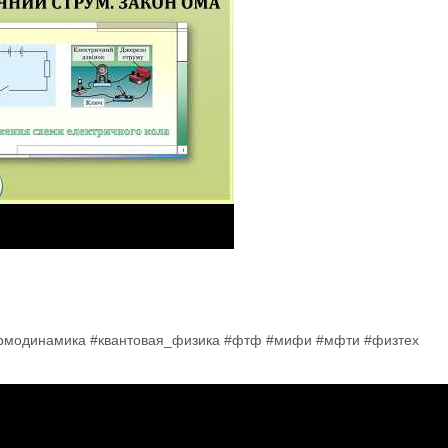
ермодинамика #квантовая_физика #фтф #мифи #мфти #физтех