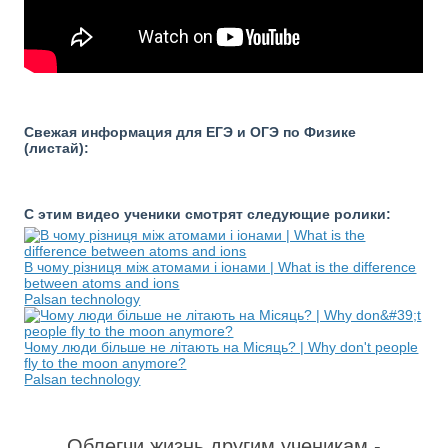
Свежая информация для ЕГЭ и ОГЭ по Физике
(листай):
С этим видео ученики смотрят следующие ролики:
В чому різниця між атомами і іонами | What is the difference
between atoms and ions
Palsan technology
Чому люди більше не літають на Місяць? | Why don't people
fly to the moon anymore?
Palsan technology
Облегчи жизнь другим ученикам -