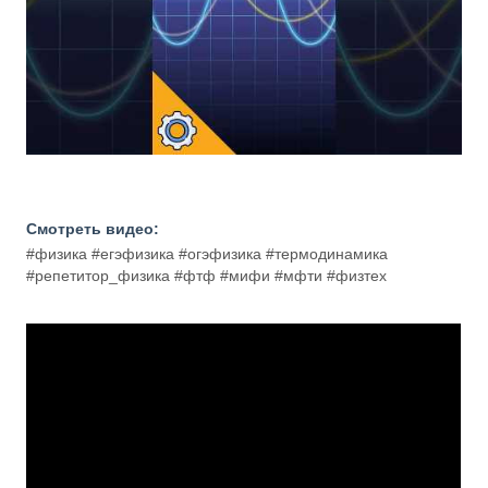
Смотреть видео:
#физика #егэфизика #огэфизика #термодинамика
#репетитор_физика #фтф #мифи #мфти #физтех