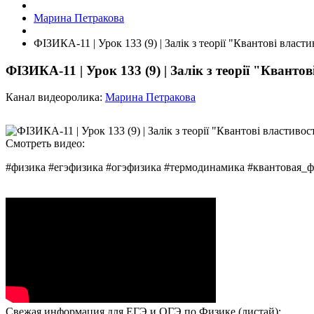
Марина Петракова
ФІЗИКА-11 | Урок 133 (9) | Залік з теорії "Квантові властив
ФІЗИКА-11 | Урок 133 (9) | Залік з теорії "Квантов
Канал видеоролика:
Марина Петракова
Смотреть видео:
#физика #егэфизика #огэфизика #термодинамика #квантовая_
Свежая информация для ЕГЭ и ОГЭ по Физике (листай):