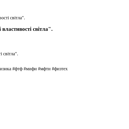
ості світла".
і властивості світла".
физика #фтф #мифи #мфти #физтех