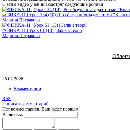
С этим видео ученики смотрят следующие ролики:
ФІЗИКА-11 | Урок 134 (10) | Розв’язування задач з теми "Квантов
Марина Петракова
ФІЗИКА-11 | Урок 61 (13) | Залік з теорії
Марина Петракова
Облегч
25.02.2026
Комментарии
RSS
Написать комментарий
Нет комментариев. Ваш будет первым!
Ваше имя: