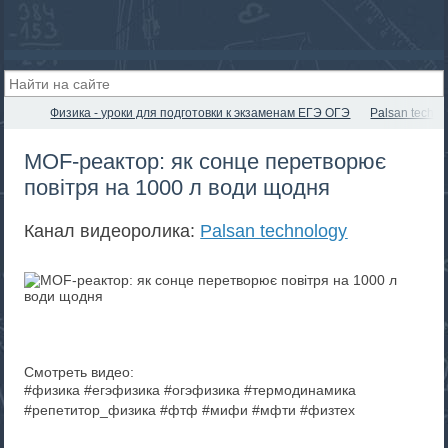
Физика - уроки для подготовки к экзаменам ЕГЭ ОГЭ
Palsan techno
MOF-реактор: як сонце перетворює
повітря на 1000 л води щодня
Канал видеоролика:
Palsan technology
Смотреть видео:
#физика #егэфизика #огэфизика #термодинамика
#репетитор_физика #фтф #мифи #мфти #физтех