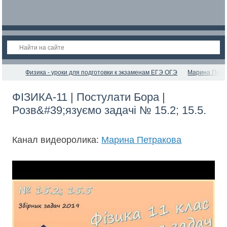
Физика - уроки для подготовки к экзаменам ЕГЭ ОГЭ
Марина Петр
ФІЗИКА-11 | Постулати Бора |
Розв&#39;язуємо задачі № 15.2; 15.5.
Канал видеоролика:
Марина Петракова