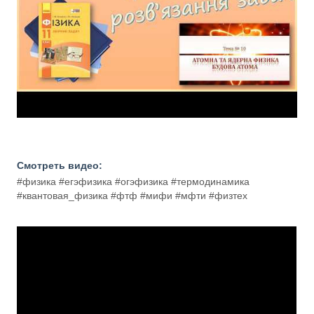
Смотреть видео:
#физика #егэфизика #огэфизика #термодинамика
#квантовая_физика #фтф #мифи #мфти #физтех