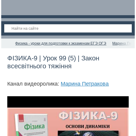
Физика - уроки для подготовки к экзаменам ЕГЭ ОГЭ
Марина Петр
ФІЗИКА-9 | Урок 99 (5) | Закон
всесвітнього тяжіння
Канал видеоролика:
Марина Петракова