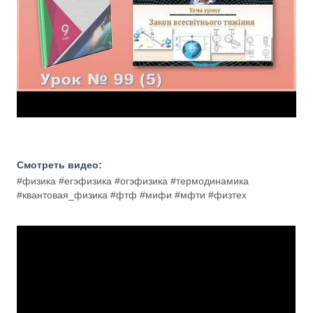
Смотреть видео:
#физика #егэфизика #огэфизика #термодинамика
#квантовая_физика #фтф #мифи #мфти #физтех