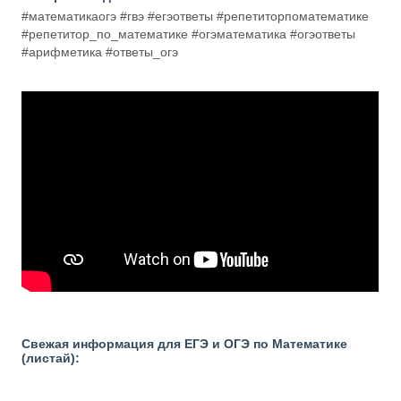
#математикаогэ #гвэ #егэответы #репетиторпоматематике
#репетитор_по_математике #огэматематика #огэответы
#арифметика #ответы_огэ
Свежая информация для ЕГЭ и ОГЭ по Математике
(листай):