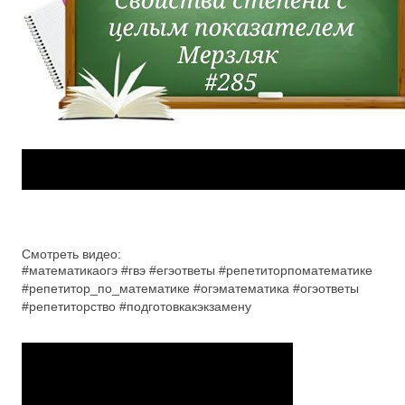
Смотреть видео:
#математикаогэ #гвэ #егэответы #репетиторпоматематике
#репетитор_по_математике #огэматематика #огэответы
#репетиторство #подготовкакэкзамену