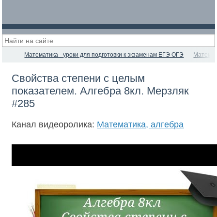
Математика - уроки для подготовки к экзаменам ЕГЭ ОГЭ
Математ
Свойства степени с целым
показателем. Алгебра 8кл. Мерзляк
#285
Канал видеоролика:
Математика, алгебра