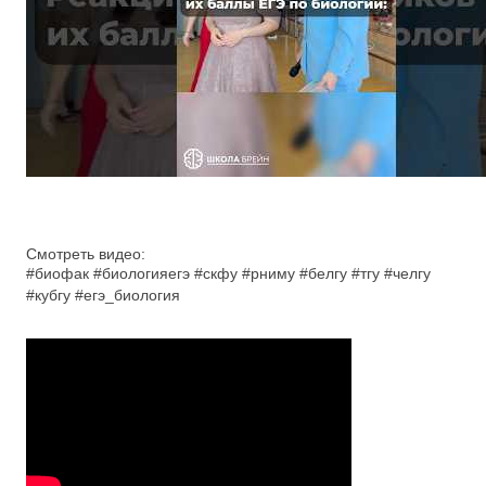
Смотреть видео:
#биофак #биологияегэ #скфу #рниму #белгу #тгу #челгу
#кубгу #егэ_биология