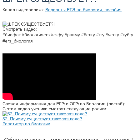
Канал видеоролика:
Варианты ЕГЭ по биологии, пособия
Смотреть видео:
#биофак #биологияегэ #скфу #рниму #белгу #тгу #челгу #кубгу
#егэ_биология
Свежая информация для ЕГЭ и ОГЭ по Биологии (листай):
С этим видео ученики смотрят следующие ролики:
32. Почему существует тяжелая вода?
Репетитор по биологии