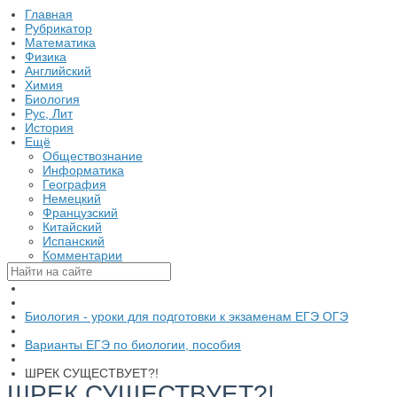
Главная
Рубрикатор
Математика
Физика
Английский
Химия
Биология
Рус, Лит
История
Ещё
Обществознание
Информатика
География
Немецкий
Французский
Китайский
Испанский
Комментарии
Биология - уроки для подготовки к экзаменам ЕГЭ ОГЭ
Варианты ЕГЭ по биологии, пособия
ШРЕК СУЩЕСТВУЕТ?!
ШРЕК СУЩЕСТВУЕТ?!