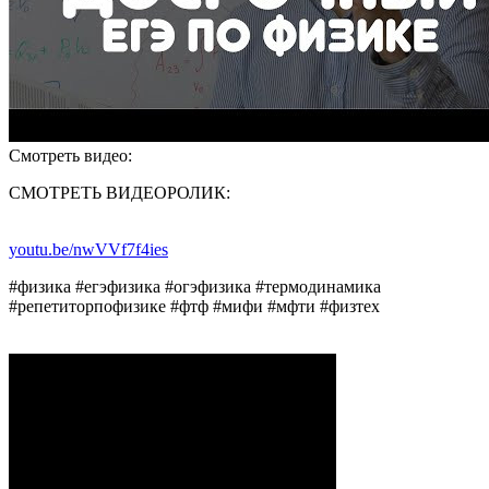
Смотреть видео:
СМОТРЕТЬ ВИДЕОРОЛИК:
youtu.be/nwVVf7f4ies
#физика #егэфизика #огэфизика #термодинамика
#репетиторпофизике #фтф #мифи #мфти #физтех