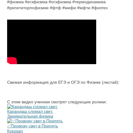
#физика #егэфизика #огэфизика #термодинамика
#репетиторпофизике #фтф #мифи #мфти #физтех
Свежая информация для ЕГЭ и ОГЭ по Физике (листай):
С этим видео ученики смотрят следующие ролики:
Карандаш сломал свет.
Занимательная физика
✅Провожу свет в Припять
Kreosan