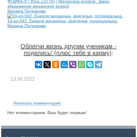
ФІЗИКА-9 | Урок 122 (6) | Механічна енергія. Закон
збереження механічної енергії
Марина Петракова
10-кл-042. Енергія механічна, кінетична, потенціальна.
Марина Петракова
Облегчи жизнь другим ученикам -
поделись! (плюс тебе в карму)
:
13.08.2022
RS
Написать комментарий
Нет комментариев. Ваш будет первым!