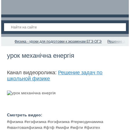
Физика - уроки для подготовки к экзаменам ЕГЭ ОГЭ
Решение зад
урок механічна енергія
Канал видеоролика:
Решение задач по
школьной физике
Смотреть видео:
#физика #егэфизика #огэфизика #термодинамика
#квантоваяфизика #фтф #мифи #мфти #физтех