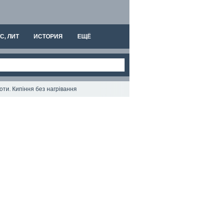
С, ЛИТ
ИСТОРИЯ
ЕЩЁ
лоти. Кипіння без нагрівання