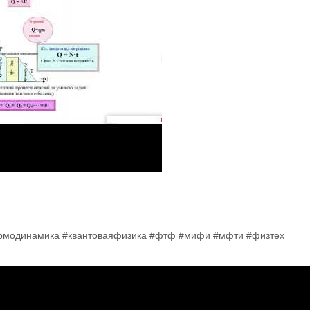
ермодинамика #квантоваяфизика #фтф #мифи #мфти #физтех