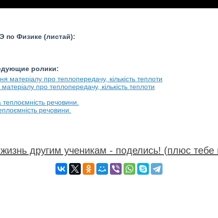
 по Физике (листай):
ледующие ролики:
 матеріалу про теплопередачу, кількість теплоти
теплоємність речовини.
жизнь другим ученикам - поделись! (плюс тебе 