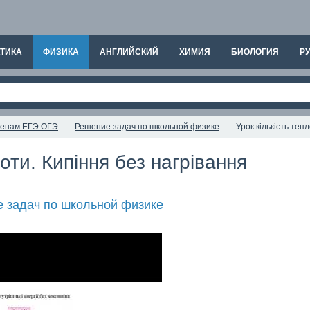
ТИКА
ФИЗИКА
АНГЛИЙСКИЙ
ХИМИЯ
БИОЛОГИЯ
РУ
аменам ЕГЭ ОГЭ
Решение задач по школьной физике
Урок кількість теп
лоти. Кипіння без нагрівання
 задач по школьной физике