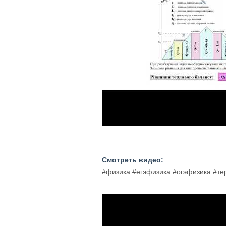
Смотреть видео:
#физика #егэфизика #огэфизика #т