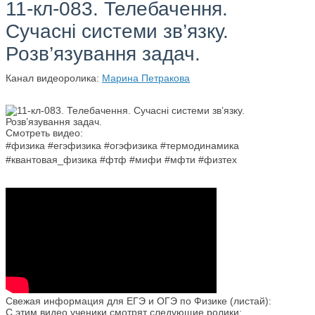
11-кл-083. Телебачення.
Сучасні системи зв’язку.
Розв’язування задач.
Канал видеоролика:
Марина Петракова
Смотреть видео:
#физика #егэфизика #огэфизика #термодинамика
#квантовая_физика #фтф #мифи #мфти #физтех
Свежая информация для ЕГЭ и ОГЭ по Физике (листай):
С этим видео ученики смотрят следующие ролики: