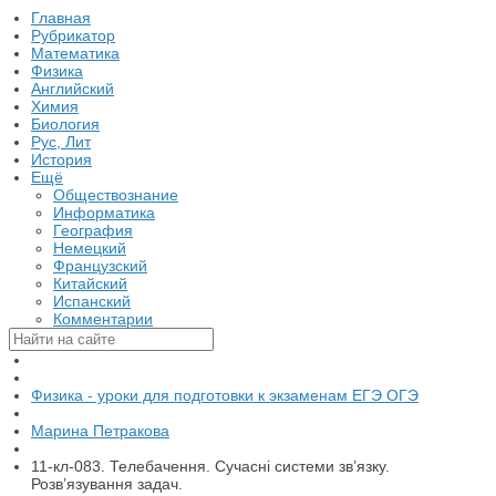
Главная
Рубрикатор
Математика
Физика
Английский
Химия
Биология
Рус, Лит
История
Ещё
Обществознание
Информатика
География
Немецкий
Французский
Китайский
Испанский
Комментарии
Физика - уроки для подготовки к экзаменам ЕГЭ ОГЭ
Марина Петракова
11-кл-083. Телебачення. Сучасні системи зв’язку.
Розв’язування задач.