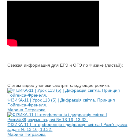
Свежая информация для ЕГЭ и ОГЭ по Физике (листай):
С этим видео ученики смотрят следующие ролики:
ФІЗИКА-11 | Урок 113 (5) | Дифракція світла. Принцип
Гюйгенса-Френеля.
Марина Петракова
ФІЗИКА-11 | Інтерференція і дифракція світла | Розв'язуємо
задачі № 13.16; 13.32.
Марина Петракова