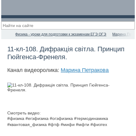
Физика - уроки для подготовки к экзаменам ЕГЭ ОГЭ
Марина Петр
11-кл-108. Дифракція світла. Принцип
Гюйгенса-Френеля.
Канал видеоролика:
Марина Петракова
Смотреть видео:
#физика #егэфизика #огэфизика #термодинамика
#квантовая_физика #фтф #мифи #мфти #физтех