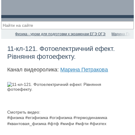
Физика - уроки для подготовки к экзаменам ЕГЭ ОГЭ
Марина Петр
11-кл-121. Фотоелектричний ефект.
Рівняння фотоефекту.
Канал видеоролика:
Марина Петракова
Смотреть видео:
#физика #егэфизика #огэфизика #термодинамика
#квантовая_физика #фтф #мифи #мфти #физтех