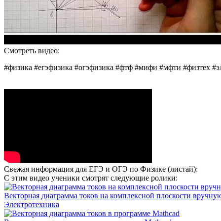
Смотреть видео:
#физика #егэфизика #огэфизика #фтф #мифи #мфти #физтех #э
Свежая информация для ЕГЭ и ОГЭ по Физике (листай):
С этим видео ученики смотрят следующие ролики:
Векторная диаграмма токов на комплексной плоскости вручну
Электротехника