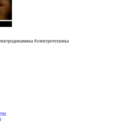
лектродинамика #электротехника
ю