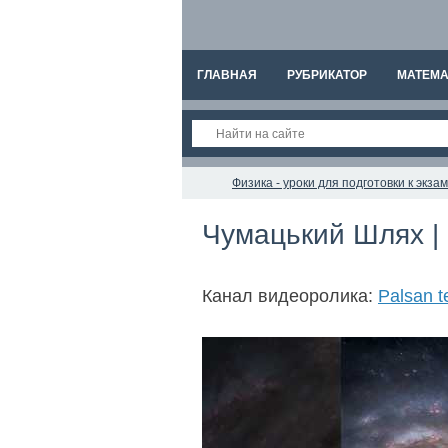
ГЛАВНАЯ
РУБРИКАТОР
МАТЕМА
Физика - уроки для подготовки к экз
Чумацький Шлях | 
Канал видеоролика:
Palsan t