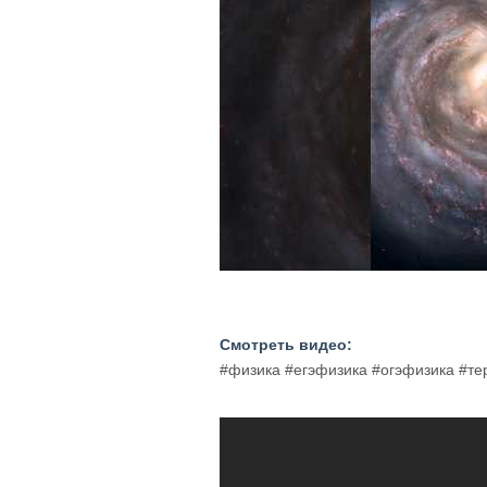
Смотреть видео:
#физика #егэфизика #огэфизика #т