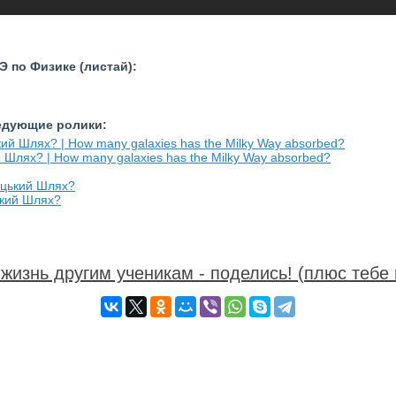
 по Физике (листай):
ледующие ролики:
 Шлях? | How many galaxies has the Milky Way absorbed?
ький Шлях?
жизнь другим ученикам - поделись! (плюс тебе 