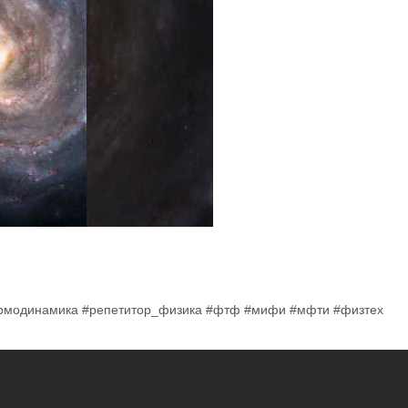
ермодинамика #репетитор_физика #фтф #мифи #мфти #физтех