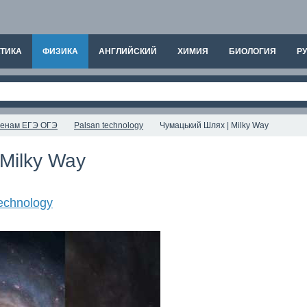
ТИКА
ФИЗИКА
АНГЛИЙСКИЙ
ХИМИЯ
БИОЛОГИЯ
РУ
аменам ЕГЭ ОГЭ
Palsan technology
Чумацький Шлях | Milky Way
Milky Way
echnology