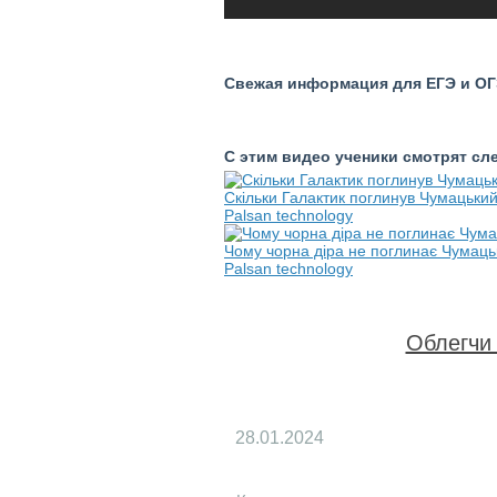
Свежая информация для ЕГЭ и ОГЭ
С этим видео ученики смотрят с
Скільки Галактик поглинув Чумацький
Palsan technology
Чому чорна діра не поглинає Чумац
Palsan technology
Облегчи 
28.01.2024