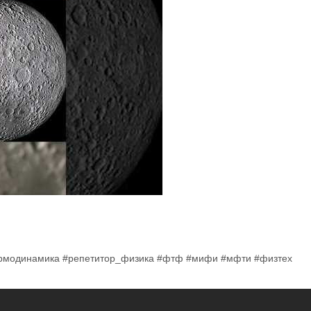
ермодинамика #репетитор_физика #фтф #мифи #мфти #физтех