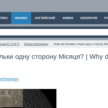
ТИКА
ФИЗИКА
АНГЛИЙСКИЙ
ХИМИЯ
БИОЛОГИЯ
РУ
аменам ЕГЭ ОГЭ
Palsan technology
Чому ми бачимо тільки одну сторону Міс
льки одну сторону Місяця? | Why d
echnology