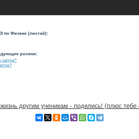
 по Физике (листай):
ледующие ролики:
вітла?
жизнь другим ученикам - поделись! (плюс тебе 