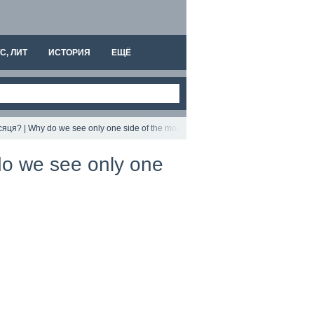
С, ЛИТ
ИСТОРИЯ
ЕЩЁ
яця? | Why do we see only one side of the moon?
o we see only one