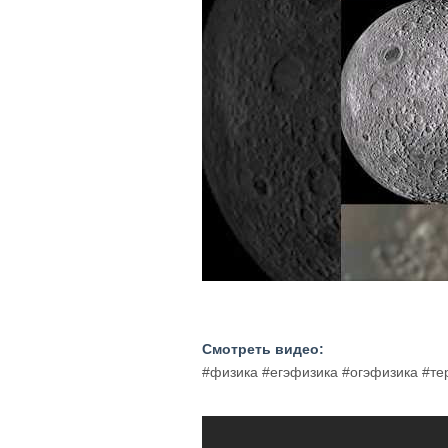
Смотреть видео:
#физика #егэфизика #огэфизика #т