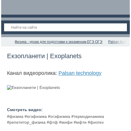
Физика - уроки для подготовки к экзаменам ЕГЭ ОГЭ
Palsan techno
Екзопланети | Exoplanets
Канал видеоролика:
Palsan technology
Смотреть видео:
#физика #егэфизика #огэфизика #термодинамика
#репетитор_физика #фтф #мифи #мфти #физтех