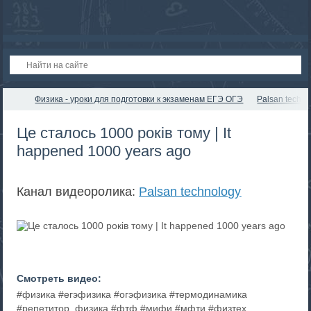
Физика - уроки для подготовки к экзаменам ЕГЭ ОГЭ
Palsan techno
Це сталось 1000 років тому | It
happened 1000 years ago
Канал видеоролика:
Palsan technology
Смотреть видео:
#физика #егэфизика #огэфизика #термодинамика
#репетитор_физика #фтф #мифи #мфти #физтех