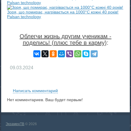
Palsan technology
Зоря, що помирає, нагрівається на 1000°C кожні 40 років!
Palsan technology
Облегчи жизнь другим ученикам -
поделись! (плюс тебе в карму)
:
09.03.2024
RS
Написать комментарий
Нет комментариев. Ваш будет первым!
ЭкзаменТВ
© 2026