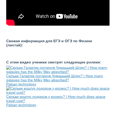
Свежая информация для ЕГЭ и ОГЭ по Физике
(листай):
С этим видео ученики смотрят следующие ролики:
Скільки Галактик поглинув Чумацький Шлях? | How many
galaxies has the Milky Way absorbed?
Palsan technology
Скільки коштує подорож у космос? | How much does space
travel cost?
Palsan technology