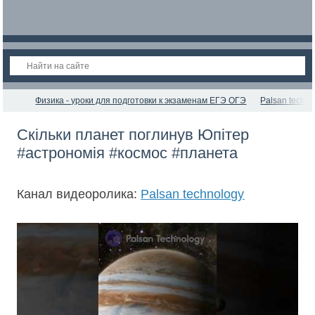
Физика - уроки для подготовки к экзаменам ЕГЭ ОГЭ
Palsan techno
Скільки планет поглинув Юпітер
#астрономія #космос #планета
Канал видеоролика:
Palsan technology