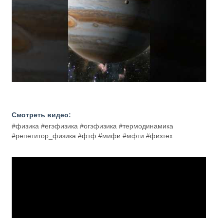
Смотреть видео:
#физика #егэфизика #огэфизика #термодинамика
#репетитор_физика #фтф #мифи #мфти #физтех