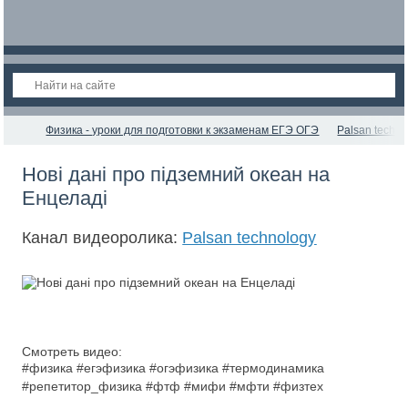
Физика - уроки для подготовки к экзаменам ЕГЭ ОГЭ
Palsan techno
Нові дані про підземний океан на
Енцеладі
Канал видеоролика:
Palsan technology
Смотреть видео:
#физика #егэфизика #огэфизика #термодинамика
#репетитор_физика #фтф #мифи #мфти #физтех