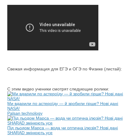
Свежая информация для ЕГЭ и ОГЭ по Физике (листай):
С этим видео ученики смотрят следующие ролики:
Ми вдарили по астероїду — й зробили гірше? Нові дані
NASA!
Palsan technology
Під льодом Марса — вода чи оптична ілюзія? Нові дані
SHARAD змінюють усе