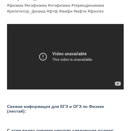
#физика #егэфизика #огэфизика #термодинамика
#репетитор_физика #фтф #мифи #мфти #физтех
Свежая информация для ЕГЭ и ОГЭ по Физике
(листай):
С этим видео ученики смотрят следующие ролики: