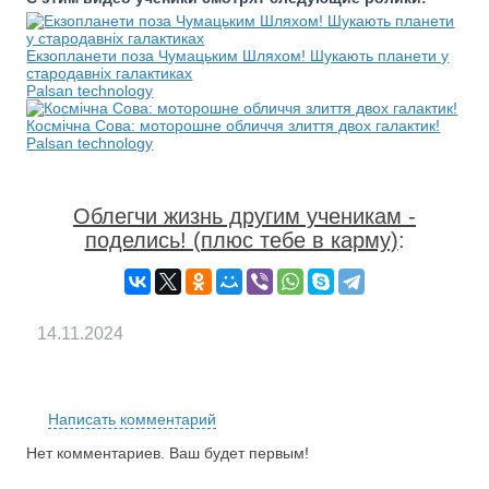
Екзопланети поза Чумацьким Шляхом! Шукають планети у
стародавніх галактиках
Palsan technology
Космічна Сова: моторошне обличчя злиття двох галактик!
Palsan technology
Облегчи жизнь другим ученикам -
поделись! (плюс тебе в карму)
:
14.11.2024
RS
Написать комментарий
Нет комментариев. Ваш будет первым!