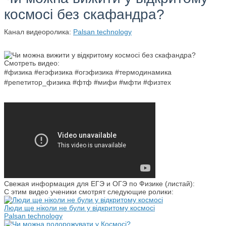
космосі без скафандра?
Канал видеоролика:
Palsan technology
Смотреть видео:
#физика #егэфизика #огэфизика #термодинамика
#репетитор_физика #фтф #мифи #мфти #физтех
Свежая информация для ЕГЭ и ОГЭ по Физике (листай):
С этим видео ученики смотрят следующие ролики:
Люди ще ніколи не були у відкритому космосі
Palsan technology