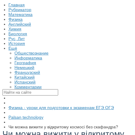
Главная
Рубрикатор
Математика
Физика
Английский
Химия
Биология
Рус, Лит
История
Ещё
Обществознание
Информатика
География
Немецкий
Французский
Китайский
Испанский
Комментарии
Физика - уроки для подготовки к экзаменам ЕГЭ ОГЭ
Palsan technology
Чи можна вижити у відкритому космосі без скафандра?
Чи можна вижити у відкритому