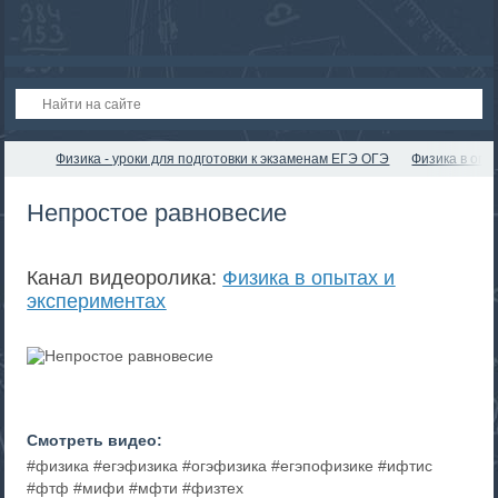
Физика - уроки для подготовки к экзаменам ЕГЭ ОГЭ
Физика в опы
Непростое равновесие
Канал видеоролика:
Физика в опытах и
экспериментах
Смотреть видео:
#физика #егэфизика #огэфизика #егэпофизике #ифтис
#фтф #мифи #мфти #физтех