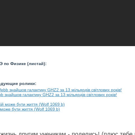
 по Физике (листай):
ледующие ролики:
b знайшов галактику GHZ2 за 13 мільярдів світлових років!
може бути життя (Wolf 1069 b)
жизнь другим ученикам - поделись! (плюс тебе 