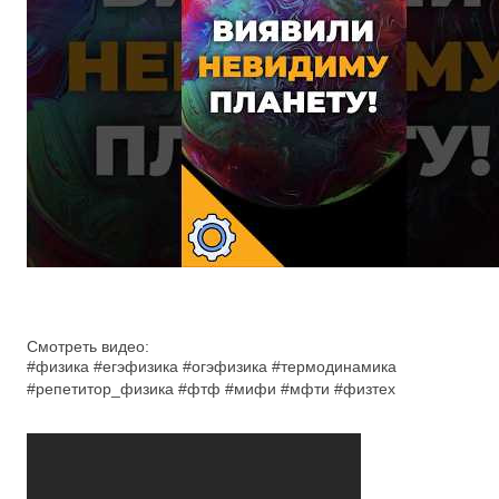
Смотреть видео:
#физика #егэфизика #огэфизика #термодинамика
#репетитор_физика #фтф #мифи #мфти #физтех