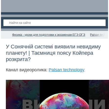
Физика - уроки для подготовки к экзаменам ЕГЭ ОГЭ
Palsan techno
У Сонячній системі виявили невидиму
планету! | Таємниця поясу Койпера
розкрита?
Канал видеоролика:
Palsan technology