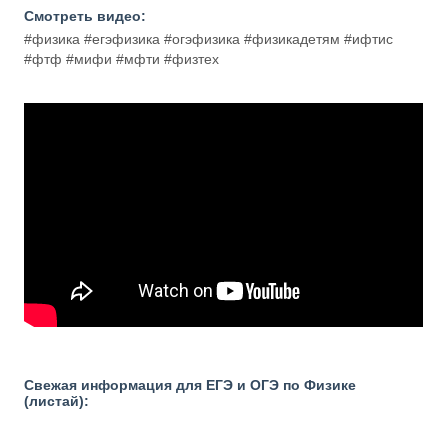
Смотреть видео:
#физика #егэфизика #огэфизика #физикадетям #ифтис
#фтф #мифи #мфти #физтех
Свежая информация для ЕГЭ и ОГЭ по Физике
(листай):