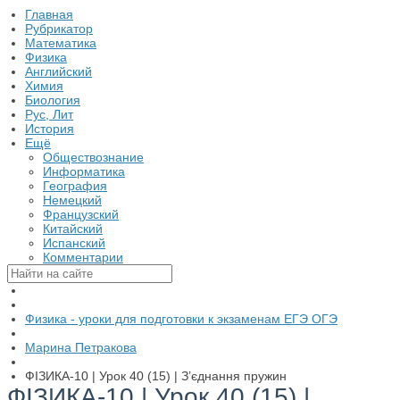
Главная
Рубрикатор
Математика
Физика
Английский
Химия
Биология
Рус, Лит
История
Ещё
Обществознание
Информатика
География
Немецкий
Французский
Китайский
Испанский
Комментарии
Физика - уроки для подготовки к экзаменам ЕГЭ ОГЭ
Марина Петракова
ФІЗИКА-10 | Урок 40 (15) | З’єднання пружин
ФІЗИКА-10 | Урок 40 (15) |