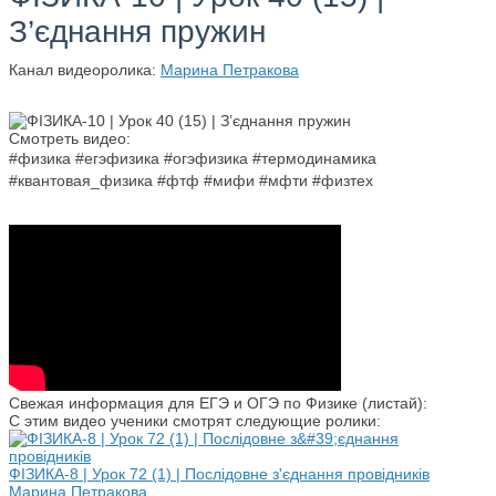
З’єднання пружин
Канал видеоролика:
Марина Петракова
Смотреть видео:
#физика #егэфизика #огэфизика #термодинамика
#квантовая_физика #фтф #мифи #мфти #физтех
Свежая информация для ЕГЭ и ОГЭ по Физике (листай):
С этим видео ученики смотрят следующие ролики:
ФІЗИКА-8 | Урок 72 (1) | Послідовне з'єднання провідників
Марина Петракова