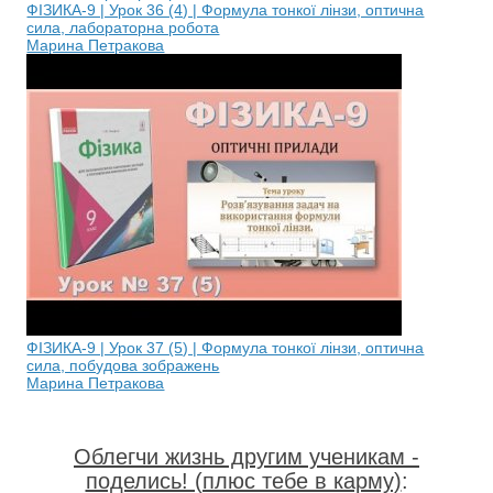
ФІЗИКА-9 | Урок 36 (4) | Формула тонкої лінзи, оптична
сила, лабораторна робота
Марина Петракова
ФІЗИКА-9 | Урок 37 (5) | Формула тонкої лінзи, оптична
сила, побудова зображень
Марина Петракова
Облегчи жизнь другим ученикам -
поделись! (плюс тебе в карму)
: