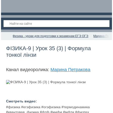
Физика - уроки для подготовки к экзаменам ЕГЭ ОГЭ
Марина Петр
ФІЗИКА-9 | Урок 35 (3) | Формула
тонкої лінзи
Канал видеоролика:
Марина Петракова
Смотреть видео:
#физика #егэфизика #огэфизика #термодинамика
#квантовая_физика #фтф #мифи #мфти #физтех