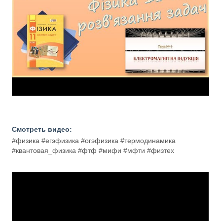
Смотреть видео:
#физика #егэфизика #огэфизика #термодинамика
#квантовая_физика #фтф #мифи #мфти #физтех