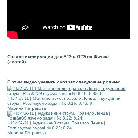
Свежая информация для ЕГЭ и ОГЭ по Физике
(листай):
С этим видео ученики смотрят следующие ролики:
ФІЗИКА-11 | Магнітне поле, правило Ленца, індукційний
струм | Розв'язуємо задачі № 8.16; 8.43; 8
Марина Петракова
ФІЗИКА-11 | Індукційний струм. Правило Ленца |
Розв'язуємо задачі № 8.22; 8.24
Марина Петракова