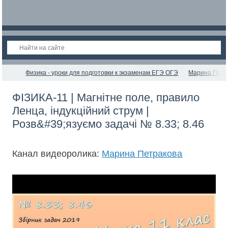
Физика - уроки для подготовки к экзаменам ЕГЭ ОГЭ
Марина Петр
ФІЗИКА-11 | Магнітне поле, правило
Ленца, індукційний струм |
Розв&#39;язуємо задачі № 8.33; 8.46
Канал видеоролика:
Марина Петракова