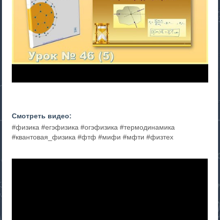
Смотреть видео:
#физика #егэфизика #огэфизика #термодинамика
#квантовая_физика #фтф #мифи #мфти #физтех