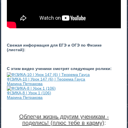
Свежая информация для ЕГЭ и ОГЭ по Физике
(листай):
С этим видео ученики смотрят следующие ролики:
ФІЗИКА-10 | Урок 147 (6) | Теорема Гауса
Марина Петракова
ФІЗИКА-8 | Урок 1 (106)
Марина Петракова
Облегчи жизнь другим ученикам -
поделись! (плюс тебе в карму)
: