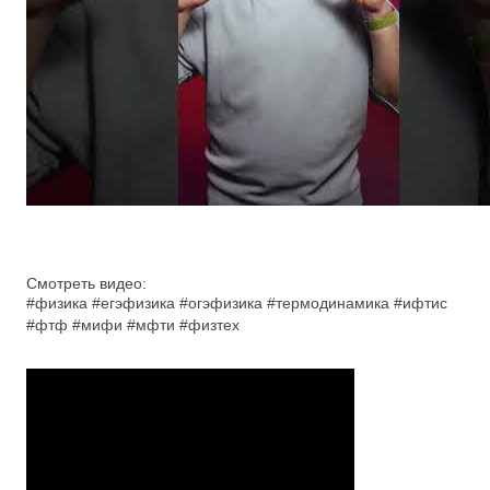
Смотреть видео:
#физика #егэфизика #огэфизика #термодинамика #ифтис
#фтф #мифи #мфти #физтех