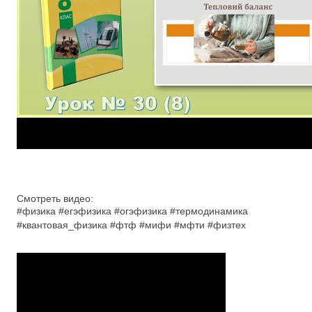
Смотреть видео:
#физика #егэфизика #огэфизика #термодинамика
#квантовая_физика #фтф #мифи #мфти #физтех