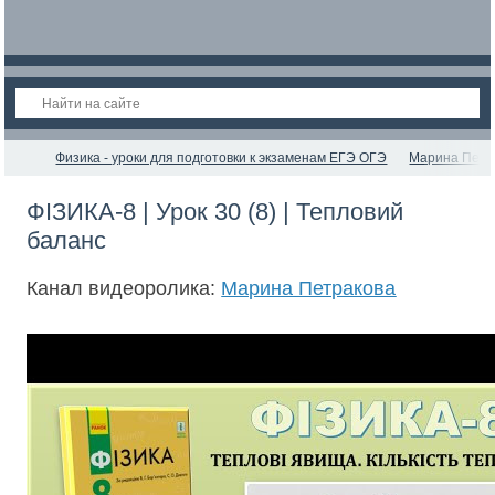
Физика - уроки для подготовки к экзаменам ЕГЭ ОГЭ
Марина Петр
ФІЗИКА-8 | Урок 30 (8) | Тепловий
баланс
Канал видеоролика:
Марина Петракова