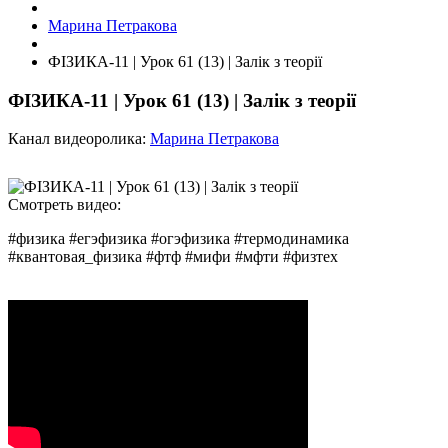
Марина Петракова
ФІЗИКА-11 | Урок 61 (13) | Залік з теорії
ФІЗИКА-11 | Урок 61 (13) | Залік з теорії
Канал видеоролика:
Марина Петракова
Смотреть видео:
#физика #егэфизика #огэфизика #термодинамика
#квантовая_физика #фтф #мифи #мфти #физтех