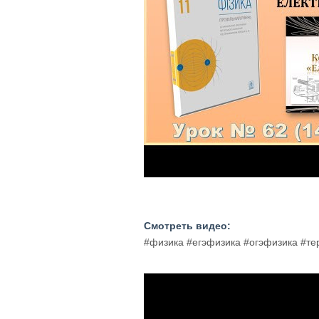
Смотреть видео:
#физика #егэфизика #огэфизика #т