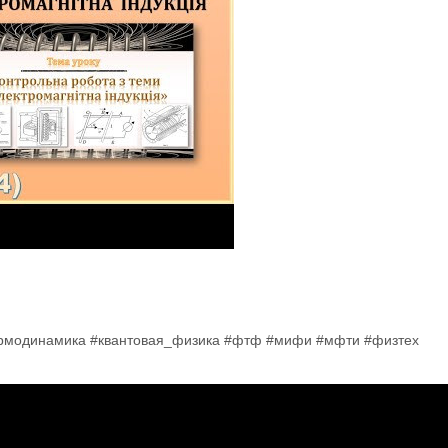
ермодинамика #квантовая_физика #фтф #мифи #мфти #физтех