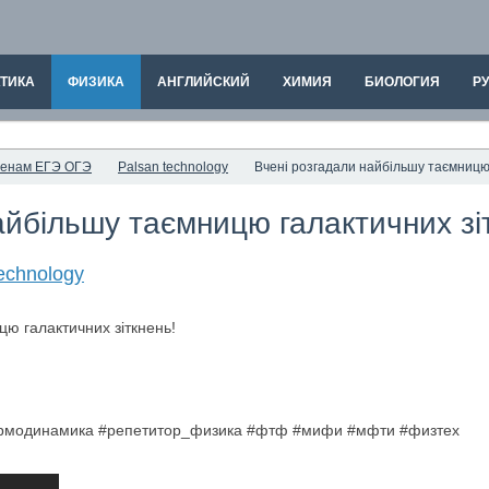
ТИКА
ФИЗИКА
АНГЛИЙСКИЙ
ХИМИЯ
БИОЛОГИЯ
РУ
аменам ЕГЭ ОГЭ
Palsan technology
Вчені розгадали найбільшу таємницю 
айбільшу таємницю галактичних зі
echnology
ермодинамика #репетитор_физика #фтф #мифи #мфти #физтех