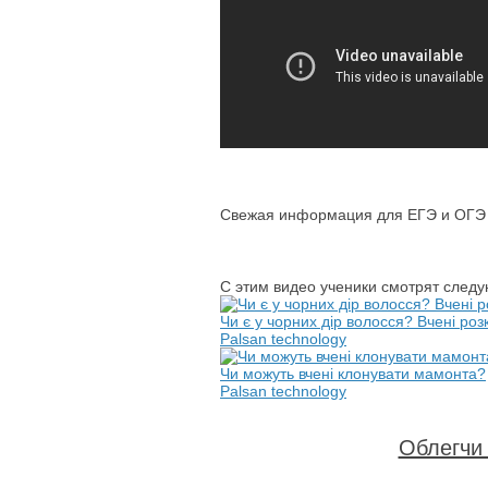
Свежая информация для ЕГЭ и ОГЭ п
С этим видео ученики смотрят след
Чи є у чорних дір волосся? Вчені ро
Palsan technology
Чи можуть вчені клонувати мамонта?
Palsan technology
Облегчи 