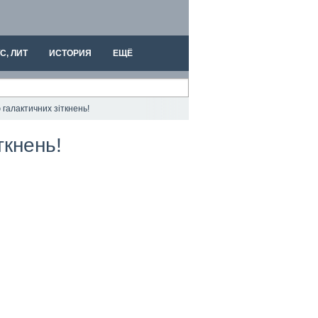
С, ЛИТ
ИСТОРИЯ
ЕЩЁ
галактичних зіткнень!
ткнень!