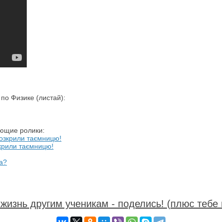
о Физике (листай):
ующие ролики:
зкрили таємницю!
жизнь другим ученикам - поделись! (плюс тебе 