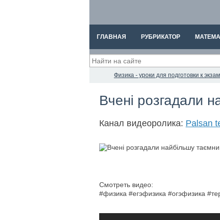
ГЛАВНАЯ
РУБРИКАТОР
МАТЕМА
Физика - уроки для подготовки к экз
Вчені розгадали н
Канал видеоролика:
Palsan t
Смотреть видео:
#физика #егэфизика #огэфизика #т