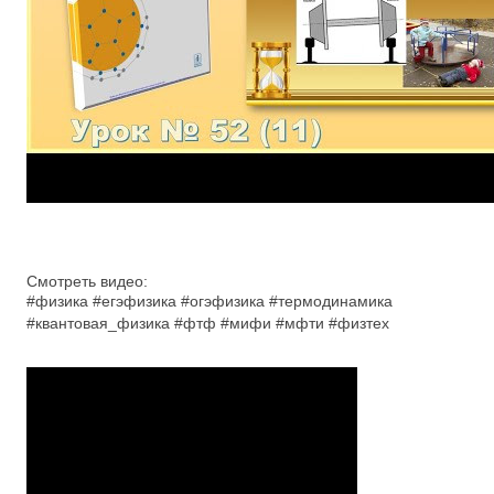
Смотреть видео:
#физика #егэфизика #огэфизика #термодинамика
#квантовая_физика #фтф #мифи #мфти #физтех