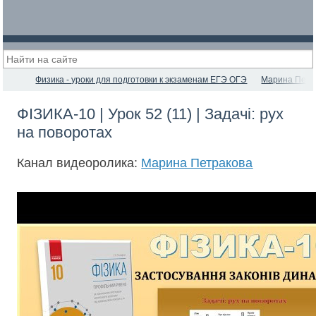
Физика - уроки для подготовки к экзаменам ЕГЭ ОГЭ
Марина Петр
ФІЗИКА-10 | Урок 52 (11) | Задачі: рух
на поворотах
Канал видеоролика:
Марина Петракова