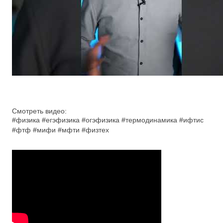
Смотреть видео:
#физика #егэфизика #огэфизика #термодинамика #ифтис
#фтф #мифи #мфти #физтех