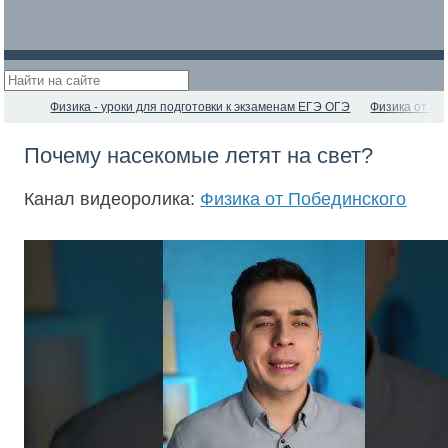
Физика - уроки для подготовки к экзаменам ЕГЭ ОГЭ
Физика от По
Почему насекомые летят на свет?
Канал видеоролика:
Физика от Побединского