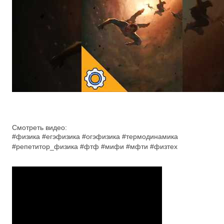
Смотреть видео:
#физика #егэфизика #огэфизика #термодинамика
#репетитор_физика #фтф #мифи #мфти #физтех