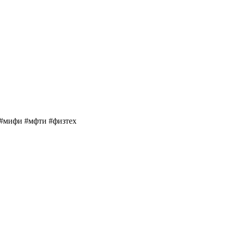
 #мифи #мфти #физтех