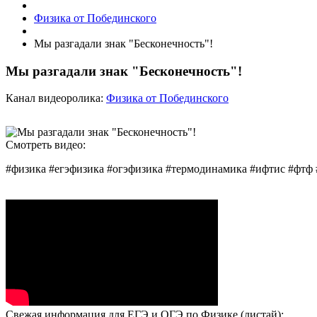
Физика от Побединского
Мы разгадали знак "Бесконечность"!
Мы разгадали знак "Бесконечность"!
Канал видеоролика:
Физика от Побединского
Смотреть видео:
#физика #егэфизика #огэфизика #термодинамика #ифтис #фтф
Свежая информация для ЕГЭ и ОГЭ по Физике (листай):